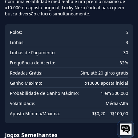
Com uma volatilidade média-alta e um prêmio máximo de
x10.000 da aposta original, Lucky Neko é ideal para quem
busca diversão e lucro simultaneamente.
Rolos:
5
Linhas:
3
Linhas de Pagamento:
30
Frequência de Acerto:
32%
Rodadas Grátis:
Sim, até 20 giros grátis
Ganho Máximo:
x10000 aposta inicial
Probabilidade de Ganho Máximo:
1 em 300.000
Volatilidade:
Média-Alta
Aposta Mínima/Máxima:
R$0,20 - R$100,00
Jogos Semelhantes