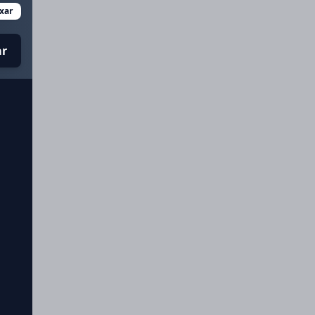
xar
ar