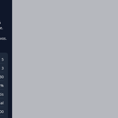
á
e.
vos.
5
3
30
2%
tis
ial
00